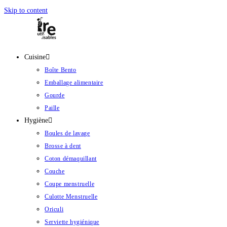
Skip to content
Cuisine
Boîte Bento
Emballage alimentaire
Gourde
Paille
Hygiène
Boules de lavage
Brosse à dent
Coton démaquillant
Couche
Coupe menstruelle
Culotte Menstruelle
Oriculi
Serviette hygiénique