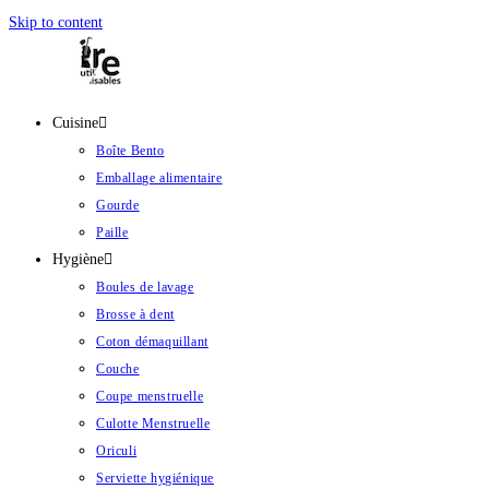
Skip to content
Cuisine
Boîte Bento
Emballage alimentaire
Gourde
Paille
Hygiène
Boules de lavage
Brosse à dent
Coton démaquillant
Couche
Coupe menstruelle
Culotte Menstruelle
Oriculi
Serviette hygiénique