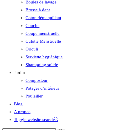
Boules de lavage
Brosse à dent
Coton démaquillant
Couche
Coupe menstruelle
Culotte Menstruelle
Oriculi
Serviette hygiénique
Shampoing solide
Jardin
Composteur
Potager d’intérieur
Poulailler
Blog
A propos
Toggle website search