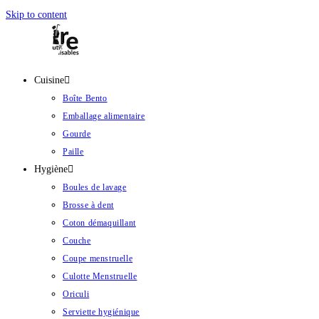
Skip to content
Cuisine
Boîte Bento
Emballage alimentaire
Gourde
Paille
Hygiène
Boules de lavage
Brosse à dent
Coton démaquillant
Couche
Coupe menstruelle
Culotte Menstruelle
Oriculi
Serviette hygiénique