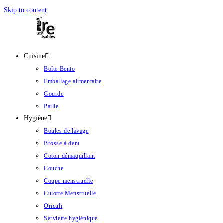
Skip to content
Cuisine
Boîte Bento
Emballage alimentaire
Gourde
Paille
Hygiène
Boules de lavage
Brosse à dent
Coton démaquillant
Couche
Coupe menstruelle
Culotte Menstruelle
Oriculi
Serviette hygiénique