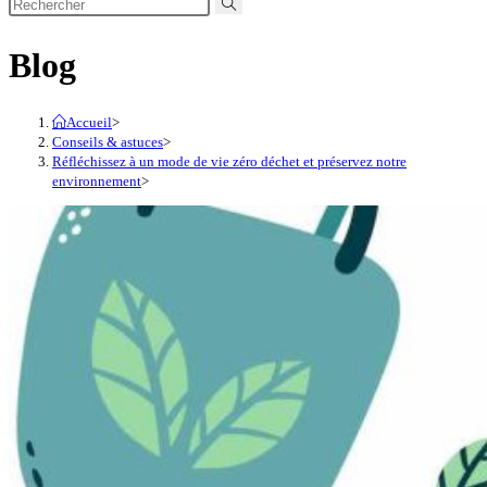
Blog
Accueil
>
Conseils & astuces
>
Réfléchissez à un mode de vie zéro déchet et préservez notre
environnement
>