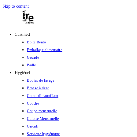
Skip to content
Cuisine
Boîte Bento
Emballage alimentaire
Gourde
Paille
Hygiène
Boules de lavage
Brosse à dent
Coton démaquillant
Couche
Coupe menstruelle
Culotte Menstruelle
Oriculi
Serviette hygiénique