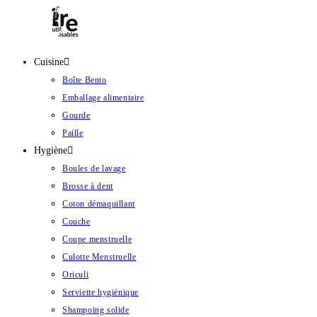
Cuisine
Boîte Bento
Emballage alimentaire
Gourde
Paille
Hygiène
Boules de lavage
Brosse à dent
Coton démaquillant
Couche
Coupe menstruelle
Culotte Menstruelle
Oriculi
Serviette hygiénique
Shampoing solide